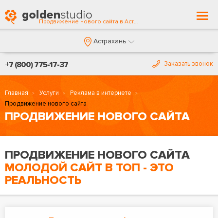
Togg
Продвижение нового сайта в Астрахани
navi
Астрахань
+7 (800) 775-17-37
Заказать звонок
Главная
Услуги
Реклама в интернете
Продвижение нового сайта
ПРОДВИЖЕНИЕ НОВОГО САЙТА
ПРОДВИЖЕНИЕ НОВОГО САЙТА
МОЛОДОЙ САЙТ В ТОП - ЭТО
РЕАЛЬНОСТЬ