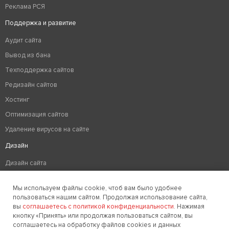
Реклама РСЯ
Поддержка и развитие
Аудит сайта
Вывод из бана
Техподдержка сайтов
Редизайн сайтов
Хостинг
Оптимизация сайтов
Удаление вирусов на сайте
Дизайн
Дизайн сайта
Разработка логотипа компании
Мы используем файлы cookie, чтоб вам было удобнее
Создание фирменного стиля
пользоваться нашим сайтом. Продолжая использование сайта,
вы
соглашаетесь с политикой конфиденциальности
. Нажимая
кнопку «Принять» или продолжая пользоваться сайтом, вы
соглашаетесь на обработку файлов cookies и данных
Заказать звонок