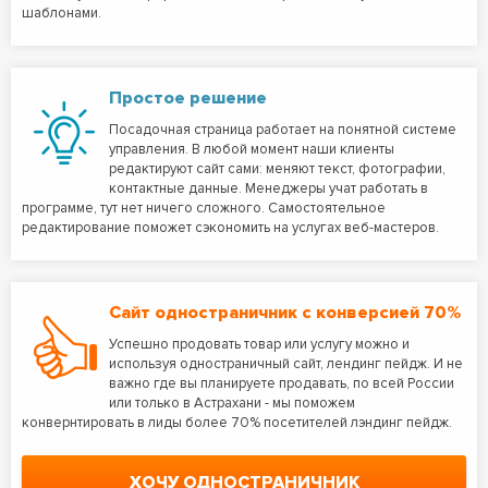
шаблонами.
Простое решение
Посадочная страница работает на понятной системе
управления. В любой момент наши клиенты
редактируют сайт сами: меняют текст, фотографии,
контактные данные. Менеджеры учат работать в
программе, тут нет ничего сложного. Самостоятельное
редактирование поможет сэкономить на услугах веб-мастеров.
Сайт одностраничник с конверсией 70%
Успешно продовать товар или услугу можно и
используя одностраничный сайт, лендинг пейдж. И не
важно где вы планируете продавать, по всей России
или только в Астрахани - мы поможем
конвернтировать в лиды более 70% посетителей лэндинг пейдж.
ХОЧУ ОДНОСТРАНИЧНИК