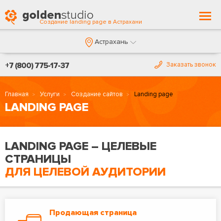
Togg
Создание landing page в Астрахани
navi
Астрахань
+7 (800) 775-17-37
Заказать звонок
Главная
Услуги
Создание сайтов
Landing page
LANDING PAGE
LANDING PAGE – ЦЕЛЕВЫЕ
СТРАНИЦЫ
ДЛЯ ЦЕЛЕВОЙ АУДИТОРИИ
Продающая страница