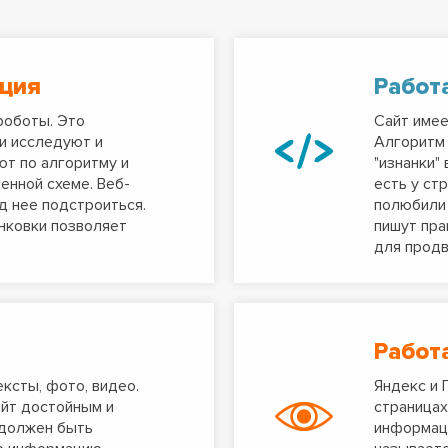
ация
Работ
роботы. Это
Сайт имее
и исследуют и
Алгоритм
ют по алгоритму и
"изнанки"
енной схеме. Веб-
есть у ст
д нее подстроиться.
полюбили 
нковки позволяет
пишут пра
для продв
Работ
ексты, фото, видео.
Яндекс и 
айт достойным и
страницах
 должен быть
информаци