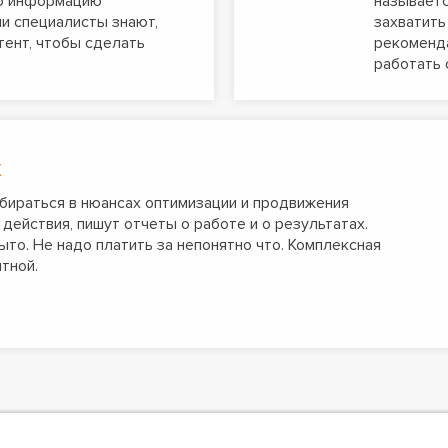
ю информацию
называетс
и специалисты знают,
захватить
тент, чтобы сделать
рекоменда
работать 
х
бираться в нюансах оптимизации и продвижения
действия, пишут отчеты о работе и о результатах.
ыто. Не надо платить за непонятно что. Комплексная
тной.